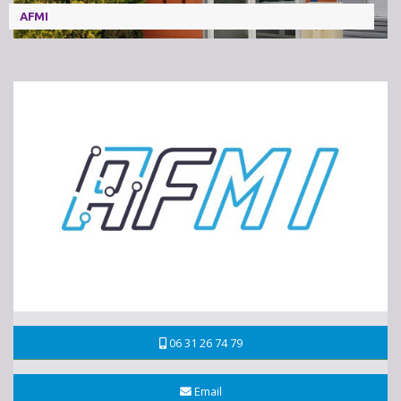
AFMI
06 31 26 74 79
Email