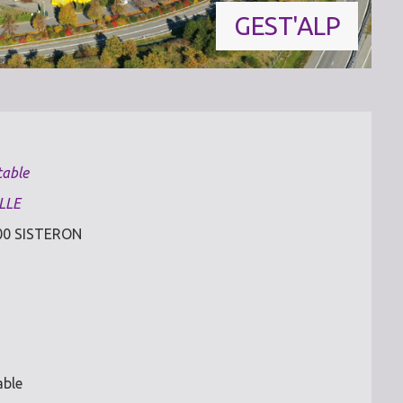
GEST'ALP
table
LLE
200 SISTERON
able