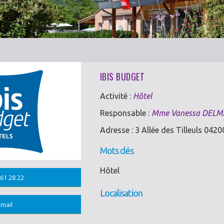
IBIS BUDGET
Activité :
Hôtel
Responsable :
Mme Vanessa DELM
Adresse : 3 Allée des Tilleuls 04
Mots clés
Hôtel
61 28 22
Localisation
mail