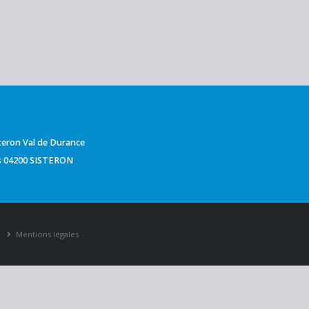
isteron Val de Durance
ts 04200 SISTERON
Mentions légales