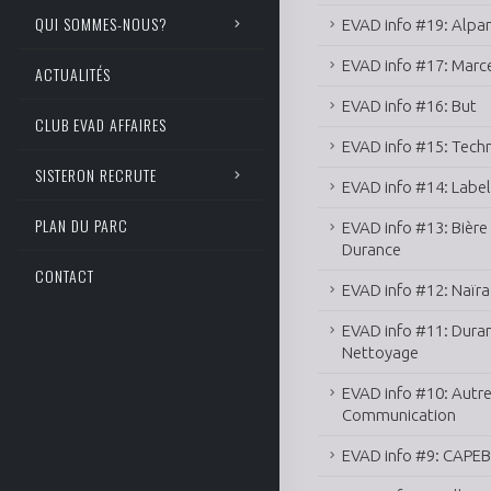
QUI SOMMES-NOUS?
EVAD info #19: Alpa
EVAD info #17: Marcel
ACTUALITÉS
EVAD info #16: But
CLUB EVAD AFFAIRES
EVAD info #15: Tech
SISTERON RECRUTE
EVAD info #14: Label
PLAN DU PARC
EVAD info #13: Bière 
Durance
CONTACT
EVAD info #12: Naïr
EVAD info #11: Dura
Nettoyage
EVAD info #10: Autr
Communication
EVAD info #9: CAPEB