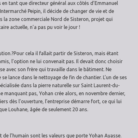
s en tant que directeur général aux côtés d’Emmanuel
ntermarché Peipin, il décide de changer de vie et de
ns la zone commerciale Nord de Sisteron, projet qui
re actuelle, n’a pas pu voir le jour !
ion.?Pour cela il fallait partir de Sisteron, mais étant
amis, l’option ne lui convenait pas. Il devait donc choisir
se avec son frère qui travaille dans le bâtiment. Ne
se lance dans le nettoyage de fin de chantier. L’un de ses
pécialisée dans la pierre naturelle sur Saint Laurent-du-
il ne manquant pas, Yohan crée alors, en novembre dernier,
ers dès l’ouverture, l’entreprise démarre fort, ce qui lui
ue Louhane, âgée de seulement 20 ans.
ect de l’humain sont les valeurs que porte Yohan Ayasse.