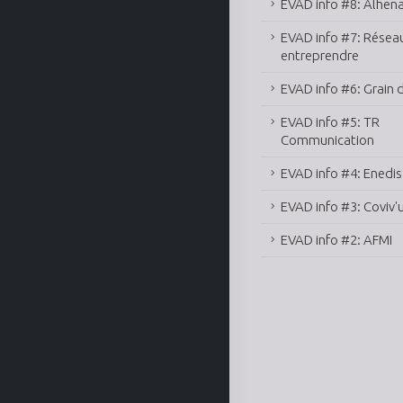
EVAD info #8: Alhena
EVAD info #7: Résea
entreprendre
EVAD info #6: Grain 
EVAD info #5: TR
Communication
EVAD info #4: Enedis
EVAD info #3: Coviv'
EVAD info #2: AFMI