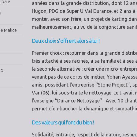
 paie
années dans la grande distribution, dont 12 an
Hugon, PDG de Super U Val Durance, et 2 ans à I
u
monter, avec son frère, un projet de karting da
malheureusement, au vu de la conjoncture sanitai
de Malice
Deux choix s’offrent alors à lui !
Premier choix : retourner dans la grande distribut
très attaché à ses racines, à sa famille et à ses 
la seconde alternative : créer une micro-entrepri
up
venant pas de ce corps de métier, Yohan Ayasse 
amis, possédant l’entreprise ‘‘Stone Project’’, s
Var (06), lui sous-traite le nettoyage. Le trava
l’enseigne ‘‘Durance Nettoyage’’ ! Avec 10 chanti
permet d’embaucher la dynamique et sympathiq
Des valeurs qui font du bien !
Solidarité, entraide, respect de la nature, resp