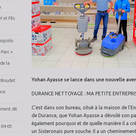
n
 et Fils
nopolis
 Parc +
de la
Yohan Ayasse se lance dans une nouvelle av
a Boudet
nce
DURANCE NETTOYAGE : MA PETITE ENTREPRISE
C’est dans son bureau, situé à la maison de l’En
ement dit
de Durance, que Yohan Ayasse a dévoilé son par
également pourquoi et de quelle manière il a c
 04-05
un Sisteronais pure souche. Il a un cheminemen