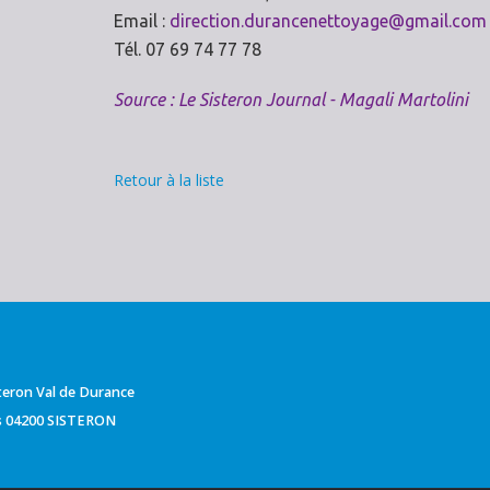
Email :
direction.durancenettoyage@gmail.com
Tél. 07 69 74 77 78
Source : Le Sisteron Journal - Magali Martolini
Retour à la liste
isteron Val de Durance
ts 04200 SISTERON