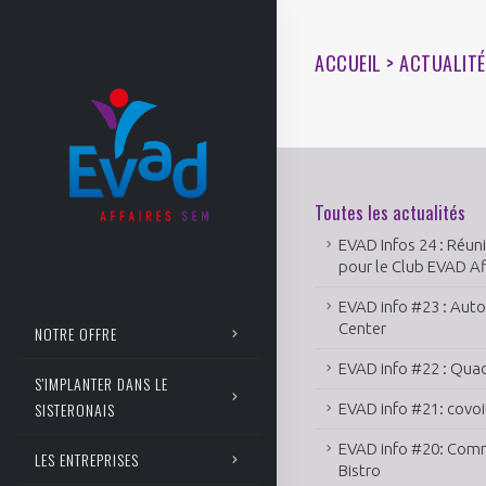
ACCUEIL > ACTUALIT
Toutes les actualités
EVAD Infos 24 : Réun
pour le Club EVAD Af
EVAD info #23 : Aut
Center
NOTRE OFFRE
EVAD info #22 : Qua
S'IMPLANTER DANS LE
SISTERONAIS
EVAD info #21: covo
EVAD info #20: Com
LES ENTREPRISES
Bistro