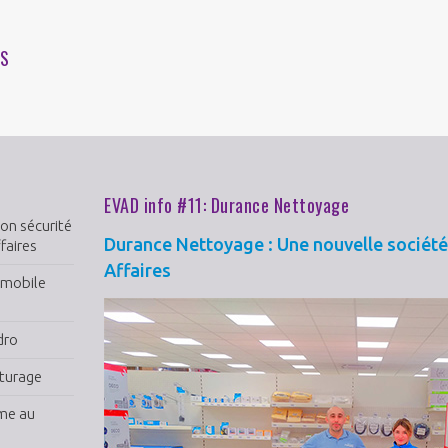
ÉS
EVAD info #11: Durance Nettoyage
ion sécurité
Durance Nettoyage : Une nouvelle société 
faires
Affaires
omobile
dro
iturage
me au